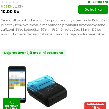
★★★★★
★★★★★
Skladem
8,26
Kč
bez DPH
Do košíku
10,00
Kč
Termocitlivý pokladní kotouček pro pokladny a terminály. Kotouček
je šetrný k tiskové hlavě, čímž pomáhá prodloužit životnost vašeho
zařízení. Šířka kotoučku : 57 mm Průměr kotoučku: 38 mm Délka
návinu: 15 metrů Šetrný k tiskárně – minimalizuje opotřebení tiskové
hlavy Bez BPA –…
Nejprodávanější mobilní pokladna
2 670,00
Kč
DOPRAVA
−18 %
ZDARMA