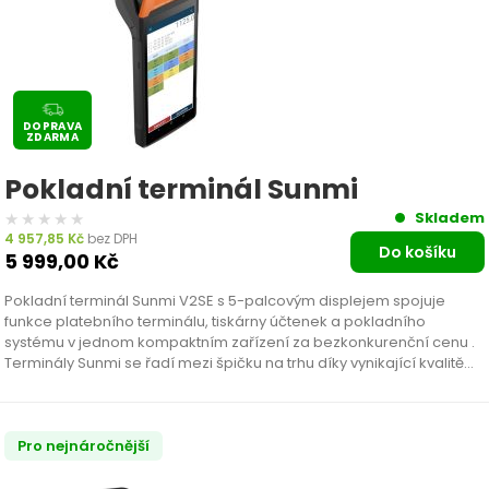
DOPRAVA
ZDARMA
Pokladní terminál Sunmi
★★★★★
★★★★★
Skladem
4 957,85
Kč
bez DPH
Do košíku
5 999,00
Kč
Pokladní terminál Sunmi V2SE s 5-palcovým displejem spojuje
funkce platebního terminálu, tiskárny účtenek a pokladního
systému v jednom kompaktním zařízení za bezkonkurenční cenu .
Terminály Sunmi se řadí mezi špičku na trhu díky vynikající kvalitě
zpracování a výkonným komponentům. Tento pokladní terminál
je…
Pro nejnáročnější