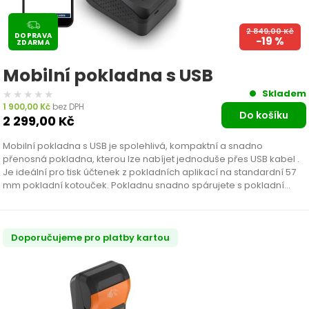
2 849,00
Kč
DOPRAVA
−19 %
ZDARMA
Mobilní pokladna s USB
★★★★★
★★★★★
Skladem
1 900,00
Kč
bez DPH
Do košíku
2 299,00
Kč
Mobilní pokladna s USB je spolehlivá, kompaktní a snadno
přenosná pokladna, kterou lze nabíjet jednoduše přes USB kabel .
Je ideální pro tisk účtenek z pokladních aplikací na standardní 57
mm pokladní kotouček. Pokladnu snadno spárujete s pokladní
aplikací na vašem mobilu,…
Doporučujeme pro platby kartou