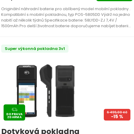
Originální náhradní baterie pro oblíbený model mobilní pokladny .
Kompatibilní s mobilní pokladnou, typ POS-5805DD Výdrž na jedno
nabití až několik týdnů Specifikace baterie: 58LYDD-ZJ 7,4V /
1500mAh Pro delší životnost baterie doporučujeme nabíjet baterii
pouze tehdy, když je baterie vybitá. Trvalé…
Super výkonná pokladna 3v1
6 499,00
Kč
DOPRAVA
−15 %
ZDARMA
Dotyková pokladna