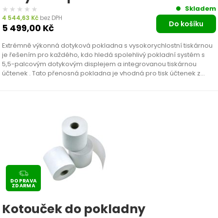
★★★★★
★★★★★
Skladem
4 544,63
Kč
bez DPH
Do košíku
5 499,00
Kč
Extrémně výkonná dotyková pokladna s vysokorychlostní tiskárnou
je řešením pro každého, kdo hledá spolehlivý pokladní systém s
5,5-palcovým dotykovým displejem a integrovanou tiskárnou
účtenek . Tato přenosná pokladna je vhodná pro tisk účtenek z
různých pokladních aplikací a umožňuje pohodlné účtování
přímo…
DOPRAVA
ZDARMA
Kotouček do pokladny