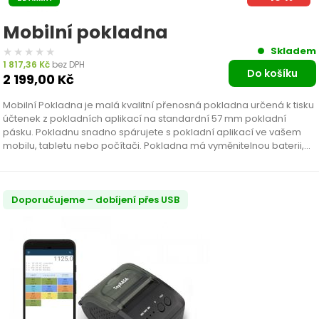
Mobilní pokladna
★★★★★
★★★★★
Skladem
1 817,36
Kč
bez DPH
Do košíku
2 199,00
Kč
Mobilní Pokladna je malá kvalitní přenosná pokladna určená k tisku
účtenek z pokladních aplikací na standardní 57 mm pokladní
pásku. Pokladnu snadno spárujete s pokladní aplikací ve vašem
mobilu, tabletu nebo počítači. Pokladna má vyměnitelnou baterii,
která vydrží týdny na nabití. Díky…
Doporučujeme – dobíjení přes USB