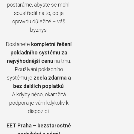
postaráme, abyste se mohli
soustředit na to, co je
opravdu důležité – váš
byznys.
Dostanete
kompletní řešení
pokladního systému za
nejvýhodnější cenu
na trhu.
Používání pokladního
systému je
zcela zdarma a
bez dalších poplatků
.
A kdyby něco, okamžitá
podpora je
vám kdykoliv k
dispozici
.
EET Praha – bezstarostné
podnikání s námi!