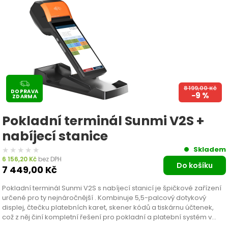
8 199,00
Kč
DOPRAVA
−9 %
ZDARMA
Pokladní terminál Sunmi V2S +
nabíjecí stanice
★★★★★
★★★★★
Skladem
6 156,20
Kč
bez DPH
Do košíku
7 449,00
Kč
Pokladní terminál Sunmi V2S s nabíjecí stanicí je špičkové zařízení
určené pro ty nejnáročnější . Kombinuje 5,5-palcový dotykový
displej, čtečku platebních karet, skener kódů a tiskárnu účtenek,
což z něj činí kompletní řešení pro pokladní a platební systém v
jednom kompaktním zařízení.…